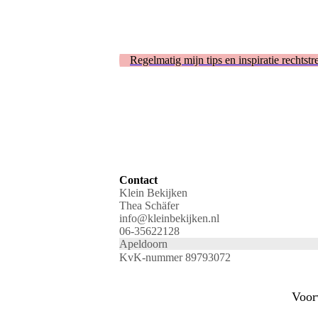
Regelmatig mijn tips en inspiratie rechtst
Contact
Klein Bekijken
Thea Schäfer
info@kleinbekijken.nl
06-35622128
Apeldoorn
KvK-nummer 89793072
Voor