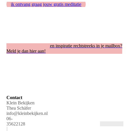
ik ontvang graag jouw gratis meditatie
Regelmatig mijn tips en inspiratie rechtstreeks in je mailbox?
Meld je dan hier aan!
Contact
Klein Bekijken
Thea Schäfer
info@kleinbekijken.nl
06-
35622128