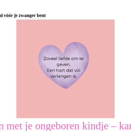
 al vóór je zwanger bent
 met je ongeboren kindje – kan