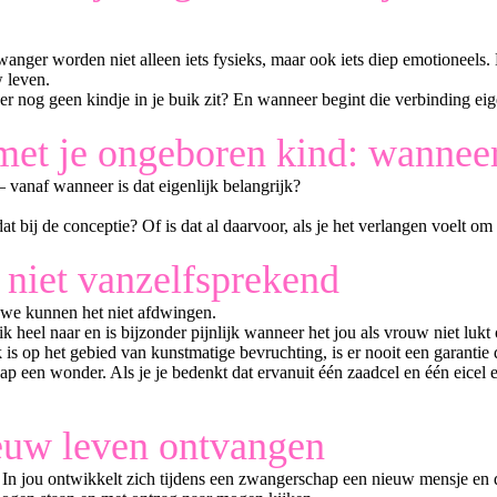
nger worden niet alleen iets fysieks, maar ook iets diep emotioneels. M
 leven.
r nog geen kindje in je buik zit? En wanneer begint die verbinding eig
et je ongeboren kind: wanneer
 vanaf wanneer is dat eigenlijk belangrijk?
dat bij de conceptie? Of is dat al daarvoor, als je het verlangen voelt 
niet vanzelfsprekend
 we kunnen het niet afdwingen.
k heel naar en is bijzonder pijnlijk wanneer het jou als vrouw niet lu
s op het gebied van kunstmatige bevruchting, is er nooit een garantie d
ap een wonder. Als je je bedenkt dat ervanuit één zaadcel en één eicel
euw leven ontvangen
n jou ontwikkelt zich tijdens een zwangerschap een nieuw mensje en d