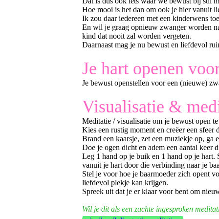
Dat is dus ook iets waar we bewust bij stil
Hoe mooi is het dan om ook je hier vanuit li
Ik zou daar iedereen met een kinderwens to
En wil je graag opnieuw zwanger worden nada
kind dat nooit zal worden vergeten.
Daarnaast mag je nu bewust en liefdevol ru
Je hart openen voo
Je bewust openstellen voor een (nieuwe) zwa
Visualisatie & medi
Meditatie / visualisatie om je bewust open t
Kies een rustig moment en creëer een sfeer d
Brand een kaarsje, zet een muziekje op, ga er
Doe je ogen dicht en adem een aantal keer di
Leg 1 hand op je buik en 1 hand op je hart. 
vanuit je hart door die verbinding naar je b
Stel je voor hoe je baarmoeder zich opent v
liefdevol plekje kan krijgen.
Spreek uit dat je er klaar voor bent om nieu
Wil je dit als een zachte ingesproken medit