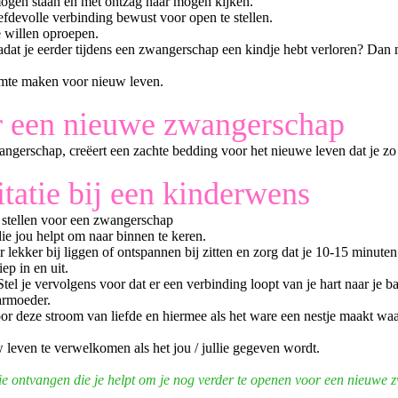
 mogen staan en met ontzag naar mogen kijken.
efdevolle verbinding bewust voor open te stellen.
e willen oproepen.
t je eerder tijdens een zwangerschap een kindje hebt verloren? Dan ma
imte maken voor nieuw leven.
r een nieuwe zwangerschap
ngerschap, creëert een zachte bedding voor het nieuwe leven dat je zo
tatie bij een kinderwens
e stellen voor een zwangerschap
ie jou helpt om naar binnen te keren.
 lekker bij liggen of ontspannen bij zitten en zorg dat je 10-15 minuten
ep in en uit.
Stel je vervolgens voor dat er een verbinding loopt van je hart naar je 
aarmoeder.
oor deze stroom van liefde en hiermee als het ware een nestje maakt wa
w leven te verwelkomen als het jou / jullie gegeven wordt.
atie ontvangen die je helpt om je nog verder te openen voor een nieuw