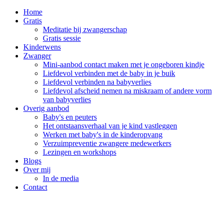
Home
Gratis
Meditatie bij zwangerschap
Gratis sessie
Kinderwens
Zwanger
Mini-aanbod contact maken met je ongeboren kindje
Liefdevol verbinden met de baby in je buik
Liefdevol verbinden na babyverlies
Liefdevol afscheid nemen na miskraam of andere vorm
van babyverlies
Overig aanbod
Baby's en peuters
Het ontstaansverhaal van je kind vastleggen
Werken met baby's in de kinderopvang
Verzuimpreventie zwangere medewerkers
Lezingen en workshops
Blogs
Over mij
In de media
Contact