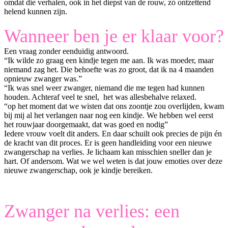
omdat die verhalen, ook in het diepst van de rouw, zó ontzettend
helend kunnen zijn.
Wanneer ben je er klaar voor?
Een vraag zonder eenduidig antwoord.
“Ik wilde zo graag een kindje tegen me aan. Ik was moeder, maar
niemand zag het. Die behoefte was zo groot, dat ik na 4 maanden
opnieuw zwanger was.”
“Ik was snel weer zwanger, niemand die me tegen had kunnen
houden. Achteraf veel te snel, het was allesbehalve relaxed.
“op het moment dat we wisten dat ons zoontje zou overlijden, kwam
bij mij al het verlangen naar nog een kindje. We hebben wel eerst
het rouwjaar doorgemaakt, dat was goed en nodig”
Iedere vrouw voelt dit anders. En daar schuilt ook precies de pijn én
de kracht van dit proces. Er is geen handleiding voor een nieuwe
zwangerschap na verlies. Je lichaam kan misschien sneller dan je
hart. Of andersom. Wat we wel weten is dat jouw emoties over deze
nieuwe zwangerschap, ook je kindje bereiken.
Zwanger na verlies: een