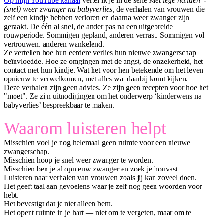
Op mijn YouTube kanaal
vertel ik je in de serie
Met lege handen -
(snel) weer zwanger na babyverlies,
de verhalen van vrouwen die
zelf een kindje hebben verloren en daarna weer zwanger zijn
geraakt. De één al snel, de ander pas na een uitgebreide
rouwperiode. Sommigen gepland, anderen verrast. Sommigen vol
vertrouwen, anderen wankelend.
Ze vertellen hoe hun eerdere verlies hun nieuwe zwangerschap
beïnvloedde. Hoe ze omgingen met de angst, de onzekerheid, het
contact met hun kindje. Wat het voor hen betekende om het leven
opnieuw te verwelkomen, mét alles wat daarbij komt kijken.
Deze verhalen zijn geen advies. Ze zijn geen recepten voor hoe het
"moet". Ze zijn uitnodigingen om het onderwerp ‘kinderwens na
babyverlies’ bespreekbaar te maken.
Waarom luisteren helpt
Misschien voel je nog helemaal geen ruimte voor een nieuwe
zwangerschap.
Misschien hoop je snel weer zwanger te worden.
Misschien ben je al opnieuw zwanger en zoek je houvast.
Luisteren naar verhalen van vrouwen zoals jij kan zoveel doen.
Het geeft taal aan gevoelens waar je zelf nog geen woorden voor
hebt.
Het bevestigt dat je niet alleen bent.
Het opent ruimte in je hart — niet om te vergeten, maar om te