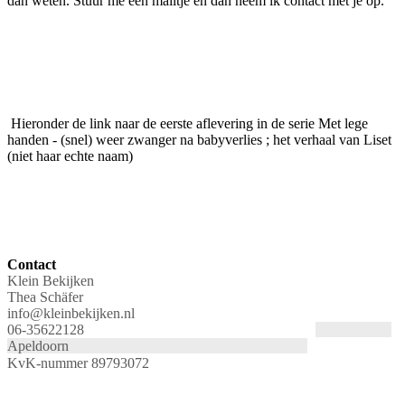
dan weten. Stuur me een mailtje en dan neem ik contact met je op.
Hieronder de link naar de eerste aflevering in de serie Met lege
handen - (snel) weer zwanger na babyverlies ; het verhaal van Liset
(niet haar echte naam)
Contact
Klein Bekijken
Thea Schäfer
info@kleinbekijken.nl
06-35622128
Apeldoorn
KvK-nummer 89793072