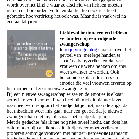
wordt over het kindje waar ze afscheid van hebben moeten
nemen en hoe ouders vertellen dat het hen ook iets heeft
gebracht, hoe verdrietig het ook was. Maar dit is vaak wel na
een aantal jaren.
Liefdevol herinneren én liefdevol
verbinden bij een volgende
zwangerschap
In
mijn vorige blog
sprak ik over het
gevoel van ‘met lege handen te
staan’ na babyverlies, en dat veel
vrouwen de wens hebben om snel
weer zwanger te worden. Ook
benoemde ik daar de stress en
emoties die veel vrouwen ervaren op
het moment dat ze opnieuw zwanger zijn.
Bij een nieuwe zwangerschap wisselen de emoties is elkaar
soms in razend tempo af: van heel blij met dit nieuwe leven,
naar heel verdrietig om het kindje dat je mist, naar de angst dat
het misschien weer mis gaat, naar een gevoel dat je nieuwe
zwangerschap niet loyaal is naar het kindje dat je mist.
Met de gedachte ‘als ik me nog niet teveel hecht, dan doet het
ook minder pijn als ik ook dit kindje weer moet verliezen’
proberen sommige vrouwen met minder (liefdevolle) aandacht
bezig te zijn met hun zwangerschap en het nieuwe leven dat in