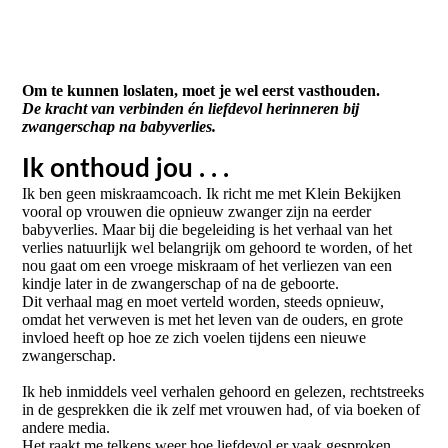
Om te kunnen loslaten, moet je wel eerst vasthouden.
De kracht van verbinden én liefdevol herinneren bij
zwangerschap na babyverlies.
Ik onthoud jou . . .
Ik ben geen miskraamcoach. Ik richt me met Klein Bekijken
vooral op vrouwen die opnieuw zwanger zijn na eerder
babyverlies. Maar bij die begeleiding is het verhaal van het
verlies natuurlijk wel belangrijk om gehoord te worden, of het
nou gaat om een vroege miskraam of het verliezen van een
kindje later in de zwangerschap of na de geboorte.
Dit verhaal mag en moet verteld worden, steeds opnieuw,
omdat het verweven is met het leven van de ouders, en grote
invloed heeft op hoe ze zich voelen tijdens een nieuwe
zwangerschap.
Ik heb inmiddels veel verhalen gehoord en gelezen, rechtstreeks
in de gesprekken die ik zelf met vrouwen had, of via boeken of
andere media.
Het raakt me telkens weer hoe liefdevol er vaak gesproken