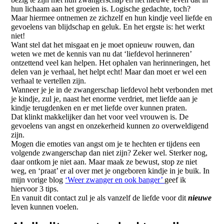
hun lichaam aan het groeien is. Logische gedachte, toch?
Maar hiermee ontnemen ze zichzelf en hun kindje veel liefde en
gevoelens van blijdschap en geluk. En het ergste is: het werkt
niet!
Want stel dat het misgaat en je moet opnieuw rouwen, dan
weten we met de kennis van nu dat ‘liefdevol herinneren’
ontzettend veel kan helpen. Het ophalen van herinneringen, het
delen van je verhaal, het helpt echt! Maar dan moet er wel een
verhaal te vertellen zijn.
Wanneer je je in de zwangerschap liefdevol hebt verbonden met
je kindje, zul je, naast het enorme verdriet, met liefde aan je
kindje terugdenken en er met liefde over kunnen praten.
Dat klinkt makkelijker dan het voor veel vrouwen is. De
gevoelens van angst en onzekerheid kunnen zo overweldigend
zijn.
Mogen die emoties van angst om je te hechten er tijdens een
volgende zwangerschap dan niet zijn? Zeker wel. Sterker nog,
daar ontkom je niet aan. Maar maak ze bewust, stop ze niet
weg, en ‘praat’ er al over met je ongeboren kindje in je buik. In
mijn vorige blog
‘Weer zwanger en ook banger’
geef ik
hiervoor 3 tips.
En vanuit dit contact zul je als vanzelf de liefde voor dit
nieuwe
leven kunnen voelen.