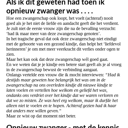
Als ik dit geweten had toen ik
opnieuw zwanger was . . . .
Hoe een zwangerschap ook loopt, het voelt (achteraf) nooit
goed als je het niet de liefde en aandacht geeft die het verdient.
Je zult niet de eerste vrouw zijn die na de bevalling verzucht:
‘had ik maar meer van deze zwangerschap genoten’.
In het tragische geval dat ook deze zwangerschap niet eindigt
met de geboorte van een gezond kindje, dan helpt het ‘liefdevol
herinneren’ je om met meer veerkracht dit verlies onder ogen te
zien.
Maar het kan ook dat deze zwangerschap wél goed gaat.
En we weten dat je je kindje een betere start geeft als je al vroeg
in de zwangerschap bewust de verbinding aangaat.
Onlangs vertelde een vrouw die ik mocht interviewen:
“Had ik
destijds maar geweten hoe belangrijk het was om in de
zwangerschap na ons overleden kindje dit nieuwe kindje te
laten voelen en vertellen hoe welkom en geliefd het was,
ondanks ons verdriet over het kindje dat we waren verloren en
dat we zo misten. Ze was heel erg welkom, maar ik durfde het
alleen niet te voelen en te hopen. Achteraf gezien had ik haar
dat anders mee willen geven.“
Maar ze wist op dat moment niet beter.