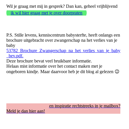
Wil je graag met mij in gesprek? Dan kan, geheel vrijblijvend
ik wil hier graag met je over doorpraten
P.S. Stille levens, kenniscentrum babysterfte, heeft onlangs een
brochure uitgebracht over zwangerschap na het verlies van je
baby
53782_Brochure_Zwangerschap_na_het_verlies_van_je_baby
_bev.pdf.
Deze brochure bevat veel bruikbare informatie.
Helaas mist informatie over het contact maken met je
ongeboren kindje. Maar daarvoor heb je dit blog al gelezen 😉
Regelmatig mijn tips en inspiratie rechtstreeks in je mailbox?
Meld je dan hier aan!