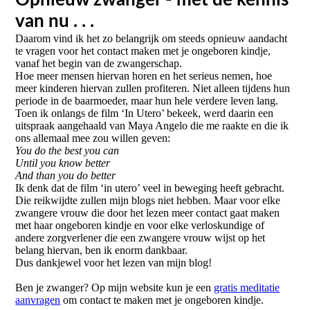
Opnieuw zwanger - met de kennis
van nu . . .
Daarom vind ik het zo belangrijk om steeds opnieuw aandacht
te vragen voor het contact maken met je ongeboren kindje,
vanaf het begin van de zwangerschap.
Hoe meer mensen hiervan horen en het serieus nemen, hoe
meer kinderen hiervan zullen profiteren. Niet alleen tijdens hun
periode in de baarmoeder, maar hun hele verdere leven lang.
Toen ik onlangs de film ‘In Utero’ bekeek, werd daarin een
uitspraak aangehaald van Maya Angelo die me raakte en die ik
ons allemaal mee zou willen geven:
You do the best you can
Until you know better
And than you do better
Ik denk dat de film ‘in utero’ veel in beweging heeft gebracht.
Die reikwijdte zullen mijn blogs niet hebben. Maar voor elke
zwangere vrouw die door het lezen meer contact gaat maken
met haar ongeboren kindje en voor elke verloskundige of
andere zorgverlener die een zwangere vrouw wijst op het
belang hiervan, ben ik enorm dankbaar.
Dus dankjewel voor het lezen van mijn blog!
Ben je zwanger? Op mijn website kun je een
gratis meditatie
aanvragen
om contact te maken met je ongeboren kindje.