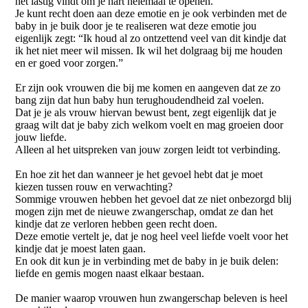
het lastig vindt om je hart helemaal te openen.
Je kunt recht doen aan deze emotie en je ook verbinden met de
baby in je buik door je te realiseren wat deze emotie jou
eigenlijk zegt: “Ik houd al zo ontzettend veel van dit kindje dat
ik het niet meer wil missen. Ik wil het dolgraag bij me houden
en er goed voor zorgen.”
Er zijn ook vrouwen die bij me komen en aangeven dat ze zo
bang zijn dat hun baby hun terughoudendheid zal voelen.
Dat je je als vrouw hiervan bewust bent, zegt eigenlijk dat je
graag wilt dat je baby zich welkom voelt en mag groeien door
jouw liefde.
Alleen al het uitspreken van jouw zorgen leidt tot verbinding.
En hoe zit het dan wanneer je het gevoel hebt dat je moet
kiezen tussen rouw en verwachting?
Sommige vrouwen hebben het gevoel dat ze niet onbezorgd blij
mogen zijn met de nieuwe zwangerschap, omdat ze dan het
kindje dat ze verloren hebben geen recht doen.
Deze emotie vertelt je, dat je nog heel veel liefde voelt voor het
kindje dat je moest laten gaan.
En ook dit kun je in verbinding met de baby in je buik delen:
liefde en gemis mogen naast elkaar bestaan.
De manier waarop vrouwen hun zwangerschap beleven is heel