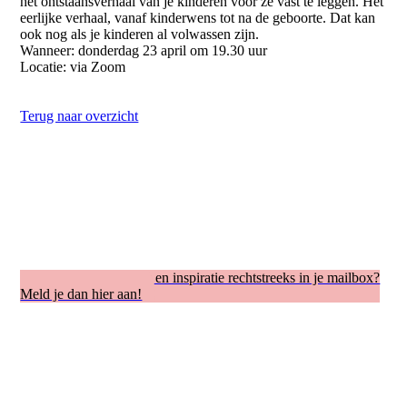
het ontstaansverhaal van je kinderen voor ze vast te leggen. Het
eerlijke verhaal, vanaf kinderwens tot na de geboorte. Dat kan
ook nog als je kinderen al volwassen zijn.
Wanneer: donderdag 23 april om 19.30 uur
Locatie: via Zoom
Terug naar overzicht
Regelmatig mijn tips en inspiratie rechtstreeks in je mailbox?
Meld je dan hier aan!