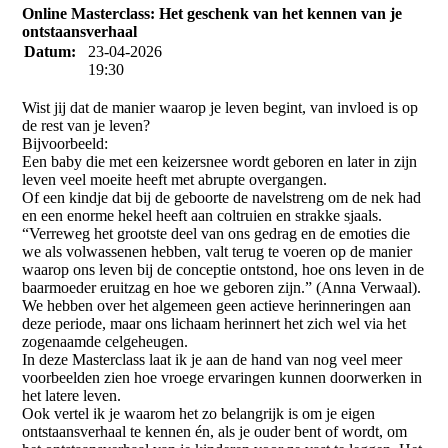
Online Masterclass: Het geschenk van het kennen van je
ontstaansverhaal
Datum:
23-04-2026
19:30
Wist jij dat de manier waarop je leven begint, van invloed is op
de rest van je leven?
Bijvoorbeeld:
Een baby die met een keizersnee wordt geboren en later in zijn
leven veel moeite heeft met abrupte overgangen.
Of een kindje dat bij de geboorte de navelstreng om de nek had
en een enorme hekel heeft aan coltruien en strakke sjaals.
“Verreweg het grootste deel van ons gedrag en de emoties die
we als volwassenen hebben, valt terug te voeren op de manier
waarop ons leven bij de conceptie ontstond, hoe ons leven in de
baarmoeder eruitzag en hoe we geboren zijn.” (Anna Verwaal).
We hebben over het algemeen geen actieve herinneringen aan
deze periode, maar ons lichaam herinnert het zich wel via het
zogenaamde celgeheugen.
In deze Masterclass laat ik je aan de hand van nog veel meer
voorbeelden zien hoe vroege ervaringen kunnen doorwerken in
het latere leven.
Ook vertel ik je waarom het zo belangrijk is om je eigen
ontstaansverhaal te kennen én, als je ouder bent of wordt, om